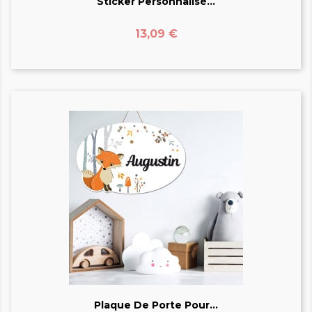
Sticker Personnalisé...
Prix
13,09 €
Plaque De Porte Pour...