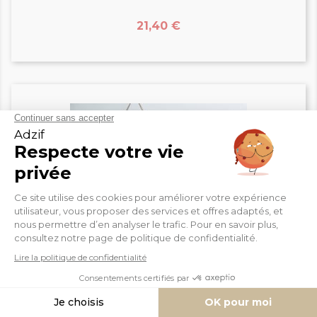
Prix
21,40 €
Plaque De Porte Danseuse...