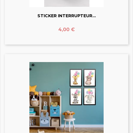
STICKER INTERRUPTEUR...
Prix
4,00 €