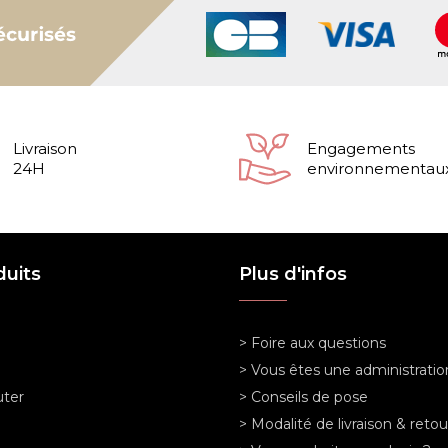
Livraison
Engagements
24H
environnementau
duits
Plus d'infos
> Foire aux questions
> Vous êtes une administratio
ter
> Conseils de pose
> Modalité de livraison & retou