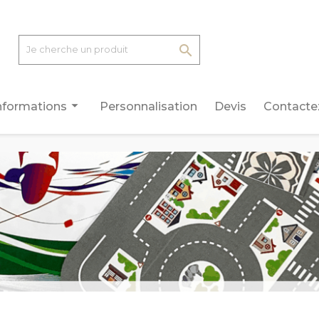

arrow_drop_down
nformations
Personnalisation
Devis
Contacte