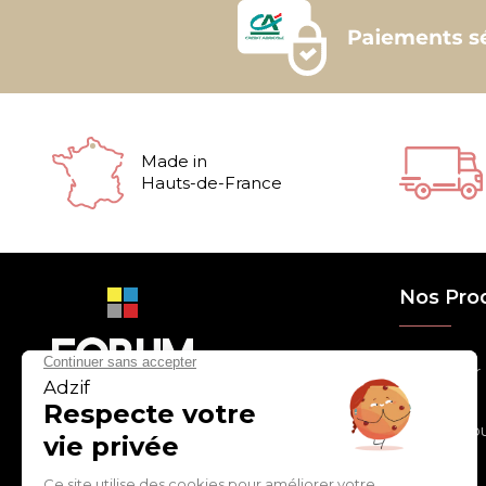
Made in
Hauts-de-France
Nos Pro
> Relooker
> Habiller
con
tact
@
adz
if.biz
> Chouchou
> Egayer