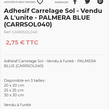
favorite_border
Ajouter à mes favoris
Partager
Adhesif Carrelage Sol - Vendu
A L'unite - PALMERA BLUE
(CARRSOL040)
Ref. CARRSOL040
2,75 €
TTC
Adhésif Carrelage Sol - Vendu à l'unité - PALMERA
BLUE (CARRSOL040)
Disponible en 3 tailles :
20 x 20 cm
25 x 25 cm
30 x 30 cm
Vendu à l'unité