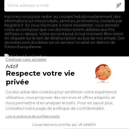
Inscrivez-vous pour rester au courant hebdomadairement des
informations sur nos produits, services, promotions, conseils par
Registre.fr. En vous inscrivant à notre newsletter, vous donnez
votre accord pour que vos données soient utilisées aux fins
définies ci-dessus. Votre accord peut à tout moment être retiré
en cliquant sur le lien de désinscription au bas de nos emails. Ces
données sont stockées sur un serveur localisé en dehors de
l'Union Européenne.
Mentions légales
Conditions générales de vente
Politique de confidentialité
Facebook
Twitter
Pinterest
Suivez-nous