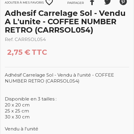
favorite_border
Ajouter à mes favoris
Partager
Adhesif Carrelage Sol - Vendu
A L'unite - COFFEE NUMBER
RETRO (CARRSOL054)
Ref. CARRSOL054
2,75 €
TTC
Adhésif Carrelage Sol - Vendu à l'unité - COFFEE
NUMBER RETRO (CARRSOL054)
Disponible en 3 tailles :
20 x 20 cm
25 x 25 cm
30 x 30 cm
Vendu à l'unité