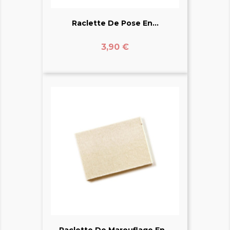
Raclette De Pose En...
Prix
3,90 €