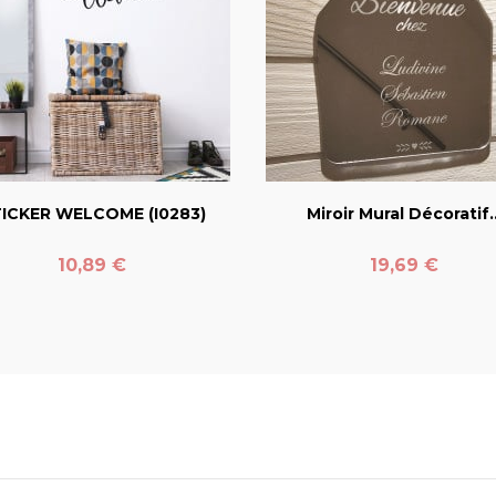
favorite_border
favorite_border
ICKER WELCOME (I0283)
Miroir Mural Décoratif..
Prix
Prix
10,89 €
19,69 €