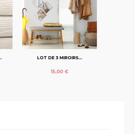
favorite_border
.
LOT DE 3 MIROIRS...
Prix
15,00 €