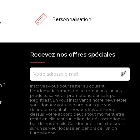
Personnalisation
x
Recevez nos offres spéciales
n ?
Inscrivez-vous pour rester au courant
hebdomadairement des informations sur nos
produits, services, promotions, conseils par
Registre.fr. En vous inscrivant à notre newsletter,
r
vous donnez votre accord pour que vos
données soient utilisées aux fins définies ci-
dessus. Votre accord peut à tout moment être
retiré en cliquant sur le lien de désinscription au
bas de nos emails. Ces données sont stockées
sur un serveur localisé en dehors de l'Union
Européenne.