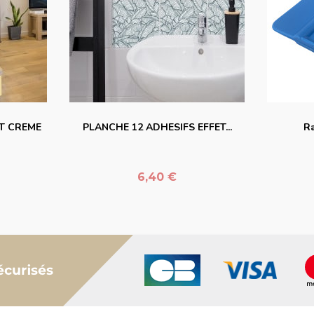
er
favorite_border
T CREME
PLANCHE 12 ADHESIFS EFFET...
Ra
Prix
6,40 €