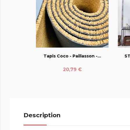
favorite_border
Tapis Coco - Paillasson -...
ST
Prix
20,79 €
Description