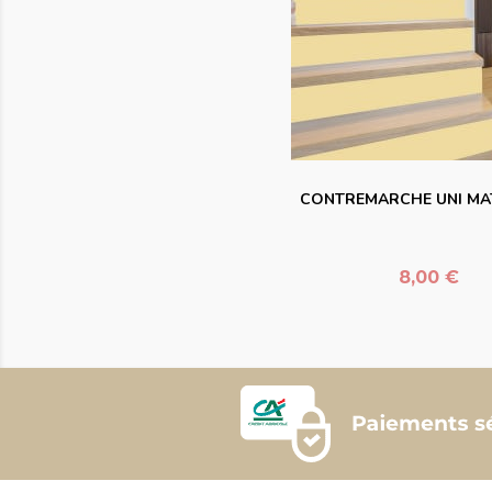
favorite_bord
CONTREMARCHE UNI MA
Prix
8,00 €