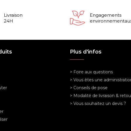
Livraison
Engagements
24H
environnementau
duits
Plus d'infos
> Foire aux questions
> Vous êtes une administratio
ter
> Conseils de pose
> Modalité de livraison & retou
> Vous souhaitez un devis ?
er
iser