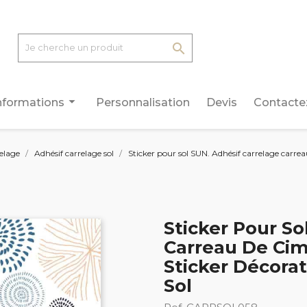

arrow_drop_down
nformations
Personnalisation
Devis
Contacte
relage
Adhésif carrelage sol
Sticker pour sol SUN. Adhésif carrelage carreau 
Sticker Pour So
Carreau De Cim
Sticker Décorat
Sol