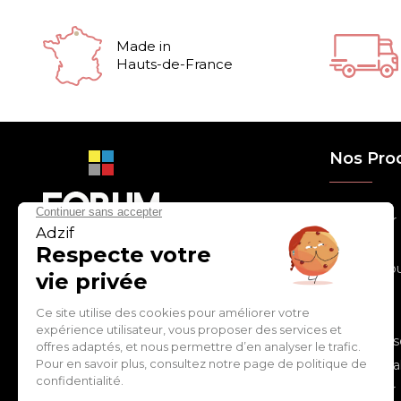
Made in
Hauts-de-France
Nos Pro
> Relooker
> Habiller
con
tact
@
adz
if.biz
> Chouchou
> Egayer
> Décorer
ZI de Cantimpré Avenue de
> Customis
l'Europe CS60014
59400 CAMBRAI - FRANCE
> Personnal
> S'inspirer
Tél :
03 27 74 97 00