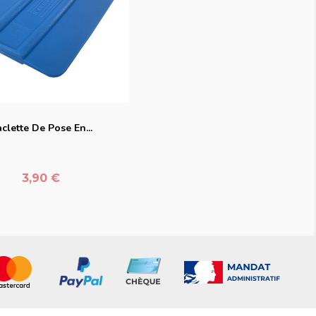
favorite_border
clette De Pose En...
Prix
3,90 €