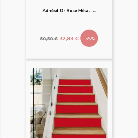
Adhésif Or Rose Métal -...
Prix
Prix
de
32,83 €
-35%
50,50 €
base