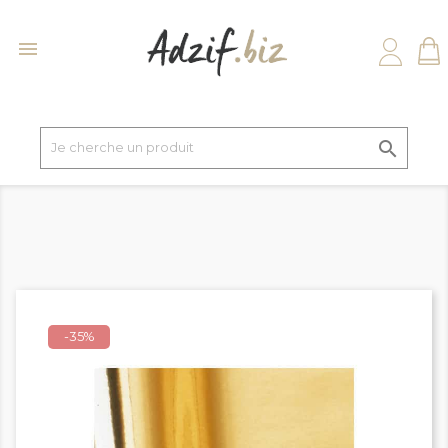


-35%