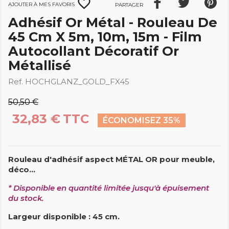
favorite_border
Ajouter à mes favoris
Partager
Adhésif Or Métal - Rouleau De
45 Cm X 5m, 10m, 15m - Film
Autocollant Décoratif Or
Métallisé
Ref. HOCHGLANZ_GOLD_FX45
50,50 €
32,83 €
TTC
ÉCONOMISEZ 35%
Rouleau d'adhésif aspect MÉTAL OR pour meuble,
déco...
* Disponible en quantité limitée
jusqu'à épuisement
du stock.
Largeur disponible : 45 cm.