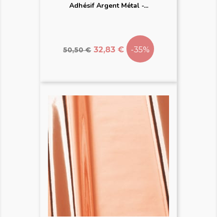
Adhésif Argent Métal -...
Prix
Prix
de
32,83 €
-35%
50,50 €
base