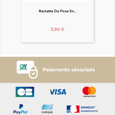
Raclette De Pose En...
Prix
3,90 €