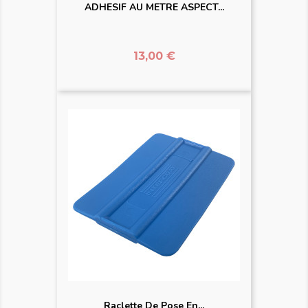
ADHESIF AU METRE ASPECT...
Prix
13,00 €
Raclette De Pose En...