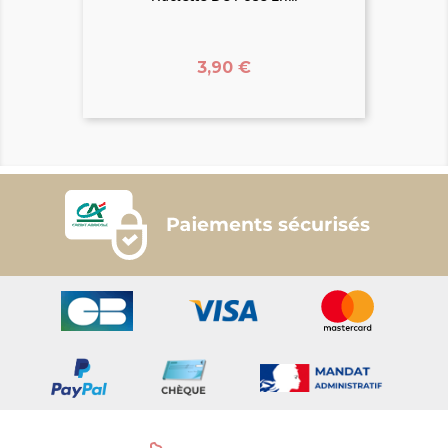
Prix
3,90 €