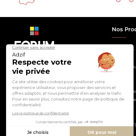
Nos Pro
> Relooker
> Habiller
con
tact
@
adz
if.biz
> Chouchou
> Egayer
> Décorer
ZI de Cantimpré Avenue de
> Customis
l'Europe CS60014
59400 CAMBRAI - FRANCE
> Personnal
> S'inspirer
Tél :
03 27 74 97 00
> Fêter
> Commerç