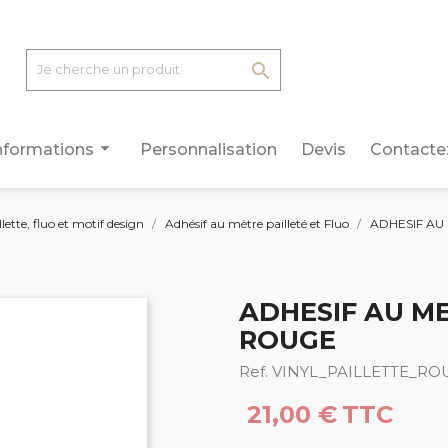

arrow_drop_down
nformations
Personnalisation
Devis
Contacte
lette, fluo et motif design
Adhésif au mètre pailleté et Fluo
ADHESIF AU 
ADHESIF AU ME
ROUGE
Ref. VINYL_PAILLETTE_RO
21,00 €
TTC