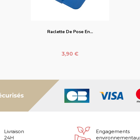
favorite_border
Raclette De Pose En...
Prix
3,90 €
Livraison
Engagements
24H
environnementau