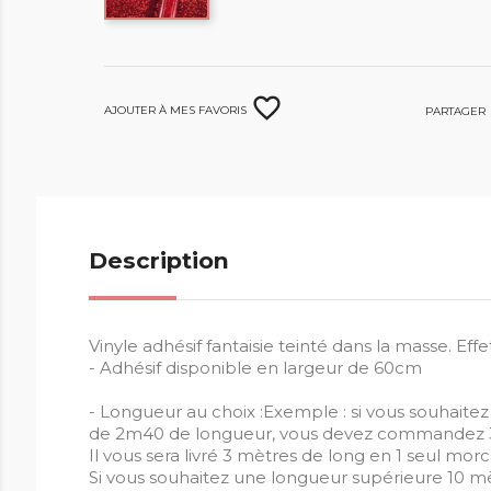
favorite_border
Ajouter à mes favoris
Partager
Description
Vinyle adhésif fantaisie teinté dans la masse. Effe
- Adhésif disponible en largeur de 60cm
- Longueur au choix :Exemple : si vous souhait
de 2m40 de longueur, vous devez commandez 3
Il vous sera livré 3 mètres de long en 1 seul mor
Si vous souhaitez une longueur supérieure 10 mè