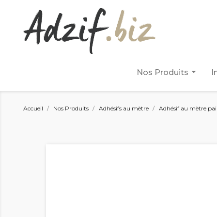
arrow_drop_down
Nos Produits
I
Accueil
Nos Produits
Adhésifs au mètre
Adhésif au mètre pail