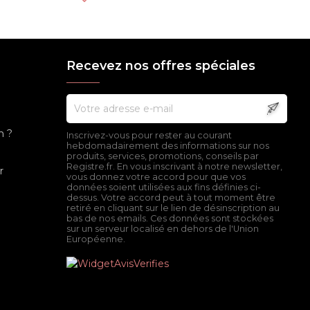
Recevez nos offres spéciales
n ?
Inscrivez-vous pour rester au courant
hebdomadairement des informations sur nos
produits, services, promotions, conseils par
Registre.fr. En vous inscrivant à notre newsletter,
r
vous donnez votre accord pour que vos
données soient utilisées aux fins définies ci-
dessus. Votre accord peut à tout moment être
retiré en cliquant sur le lien de désinscription au
bas de nos emails. Ces données sont stockées
sur un serveur localisé en dehors de l'Union
Européenne.