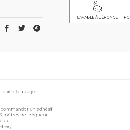
LAVABLE À L'ÉPONGE
PO
t paillette rouge.
ez commander un adhésif
 mètres de longueur.
ceau.
tres,