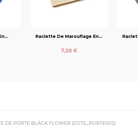
er
favorite_border
n...
Raclette De Marouflage En...
Raclet
Prix
7,20 €
E DE PORTE BLACK FLOWER (COTE_PORTE002)