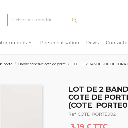

arrow_drop_down
nformations
Personnalisation
Devis
Contacte
de porte
Bande adhésive côté de porte
LOT DE 2 BANDES DE DECORA
LOT DE 2 BAN
COTE DE PORT
(COTE_PORTE0
Ref. COTE_PORTE002
3,19 €
TTC