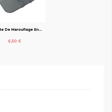
favorite_border
te De Marouflage En...
Prix
6,50 €