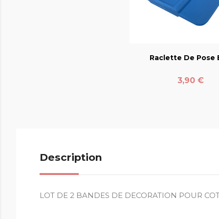
favorite_bord
Raclette De Pose E
Prix
3,90 €
Description
LOT DE 2 BANDES DE DECORATION POUR COT