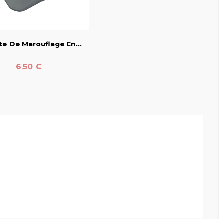
favorite_border
te De Marouflage En...
Prix
6,50 €