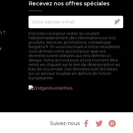
Recevez nos offres spéciales
n ?
Inscrivez-vous pour rester au courant
hebdomadairement des informations sur nos
produits, services, promotions, conseils par
Registre.fr. En vous inscrivant à notre newsletter,
r
vous donnez votre accord pour que vos
données soient utilisées aux fins définies ci-
dessus. Votre accord peut à tout moment être
retiré en cliquant sur le lien de désinscription au
bas de nos emails. Ces données sont stockées
sur un serveur localisé en dehors de l'Union
Européenne.
Facebook
Twitter
Pinter
Suivez-nous