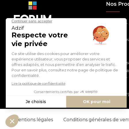
Nos Pro
> Relooker
> Habiller
con
tact
@
adz
if.biz
> Chouchou
> Egayer
> Décorer
ZI de Cantimpré Avenue de
> Customis
l'Europe CS60014
59400 CAMBRAI - FRANCE
> Personnal
> S'inspirer
Tél :
03 27 74 97 00
> Fêter
> Commerç
Mentions légales
Conditions générales de ve