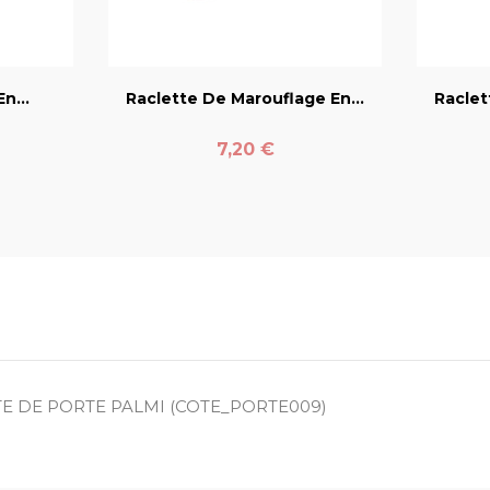
er
favorite_border
n...
Raclette De Marouflage En...
Raclet
Prix
7,20 €
E DE PORTE PALMI (COTE_PORTE009)