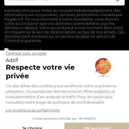
Inscrivez-vous pour rester au courant hebdomadairement des
informations sur nos produits, services, promotions, conseils par
Registre.fr. En vous inscrivant à notre newsletter, vous donnez
votre accord pour que vos données soient utilisées aux fins
définies ci-dessus. Votre accord peut à tout moment être retiré
en cliquant sur le lien de désinscription au bas de nos emails. Ces
données sont stockées sur un serveur localisé en dehors de
l'Union Européenne.
Mentions légales
Conditions générales de vente
Politique de confidentialité
Facebook
Twitter
Pinterest
Suivez-nous