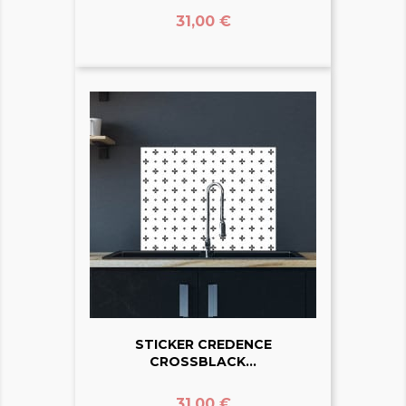
Prix
31,00 €
STICKER CREDENCE
CROSSBLACK...
Prix
31,00 €