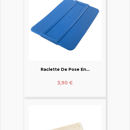
Raclette De Pose En...
Prix
3,90 €