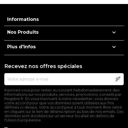
Informations

Nos Produits

Plus d'infos
Recevez nos offres spéciales
Inscrivez-vous pour rester au courant hebdomadairement des
informations sur nos produits, services, promotions, conseils par
Registre.fr. En vous inscrivant à notre newsletter, vous donnez
votre accord pour que vos données soient utilisées aux fins
définies ci-dessus. Votre accord peut à tout moment être retiré
en cliquant sur le lien de désinscription au bas de nos emails. Ces
données sont stockées sur un serveur localisé en dehors de
l'Union Européenne.