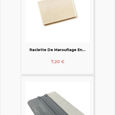
Raclette De Marouflage En...
Prix
7,20 €