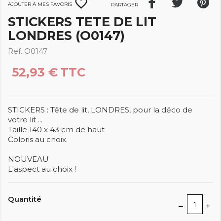
favorite_border
Ajouter à mes favoris
Partager
STICKERS TETE DE LIT
LONDRES (O0147)
Ref. O0147
52,93 €
TTC
STICKERS : Tête de lit, LONDRES, pour la déco de
votre lit ...
Taille 140 x 43 cm de haut
Coloris au choix.
NOUVEAU
L'aspect au choix !
Quantité