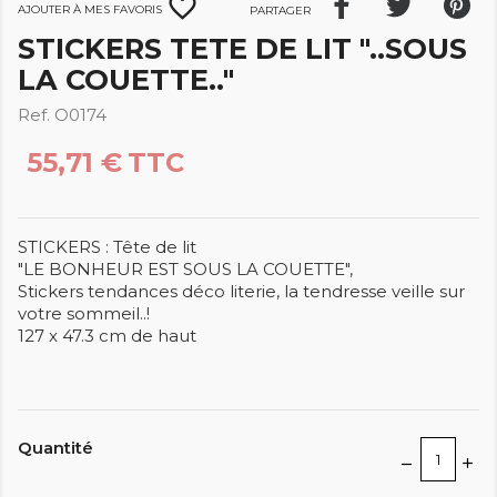
favorite_border
Ajouter à mes favoris
Partager
STICKERS TETE DE LIT "..SOUS
LA COUETTE.."
Ref. O0174
55,71 €
TTC
STICKERS : Tête de lit
"LE BONHEUR EST SOUS LA COUETTE",
Stickers tendances déco literie, la tendresse veille sur
votre sommeil..!
127 x 47.3 cm de haut
Quantité