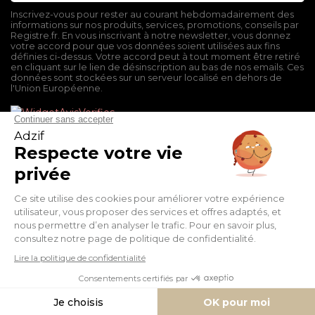
Inscrivez-vous pour rester au courant hebdomadairement des
informations sur nos produits, services, promotions, conseils par
Registre.fr. En vous inscrivant à notre newsletter, vous donnez
votre accord pour que vos données soient utilisées aux fins
définies ci-dessus. Votre accord peut à tout moment être retiré
en cliquant sur le lien de désinscription au bas de nos emails. Ces
données sont stockées sur un serveur localisé en dehors de
l'Union Européenne.
Mentions légales
Conditions générales de vente
Politique de confidentialité
Facebook
Twitter
Pinterest
Suivez-nous