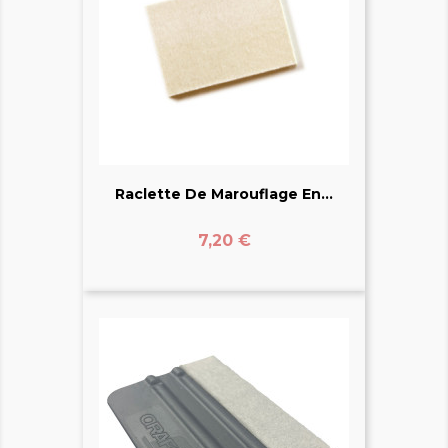
Raclette De Marouflage En...
Prix
7,20 €