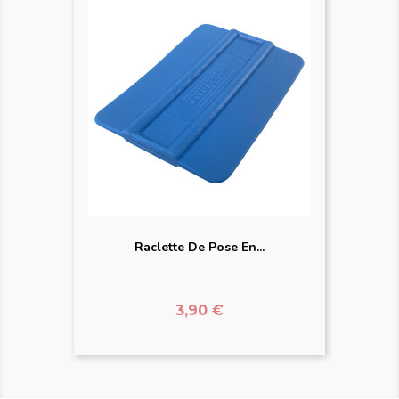
Raclette De Pose En...
Prix
3,90 €