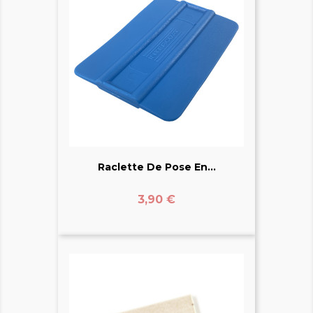
Raclette De Pose En...
Prix
3,90 €