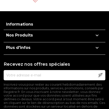
Informations

Nos Produits

Plus d'infos
Recevez nos offres spéciales
Inscrivez-vous pour rester au courant hebdomadairement des
informations sur nos produits, services, promotions, conseils par
Registre.fr. En vous inscrivant à notre newsletter, vous donnez
votre accord pour que vos données soient utilisées aux fins
définies ci-dessus. Votre accord peut à tout moment être retiré
en cliquant sur le lien de désinscription au bas de nos emails. Ces
données sont stockées sur un serveur localisé en dehors de