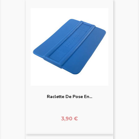
Raclette De Pose En...
Prix
3,90 €