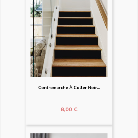
Contremarche À Coller Noir...
Prix
8,00 €