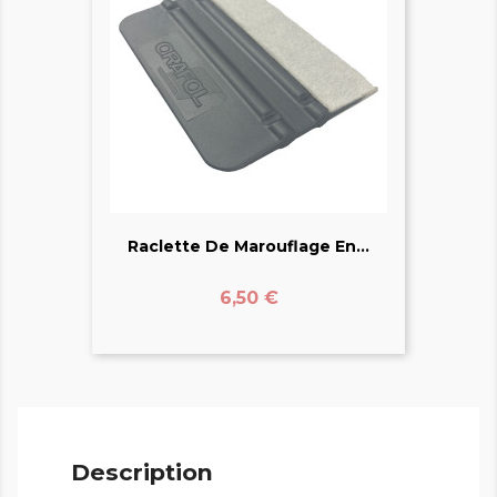
Raclette De Marouflage En...
Prix
6,50 €
Description