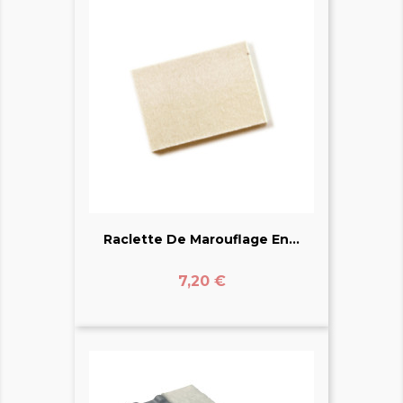
Raclette De Marouflage En...
Prix
7,20 €