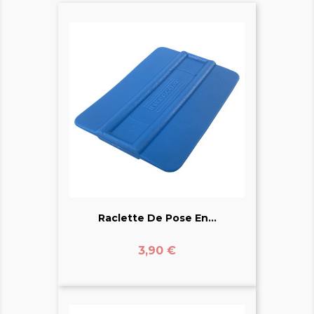
Raclette De Pose En...
Prix
3,90 €