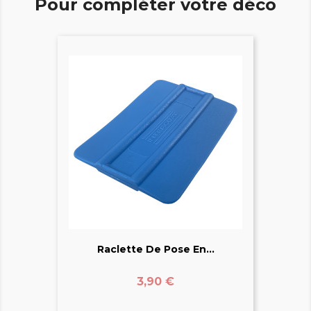
Pour compléter votre déco
Raclette De Pose En...
Prix
3,90 €