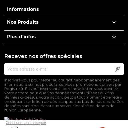
Informations

Nos Produits

Plus d'infos
Recevez nos offres spéciales
Inscrivez-vous pour rester au courant hebdomadairement des
informations sur nos produits, services, promotions, conseils par
Registre.fr. En vous inscrivant à notre newsletter, vous donnez
votre accord pour que vos données soient utilisées aux fins
définies ci-dessus. Votre accord peut à tout moment être retiré
en cliquant sur le lien de désinscription au bas de nos emails. Ces
données sont stockées sur un serveur localisé en dehors de
l'Union Européenne.