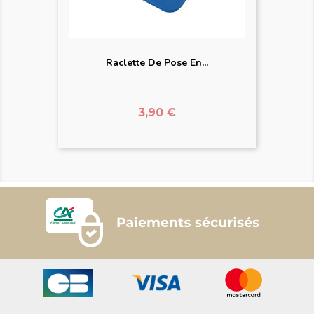
Raclette De Pose En...
Prix
3,90 €