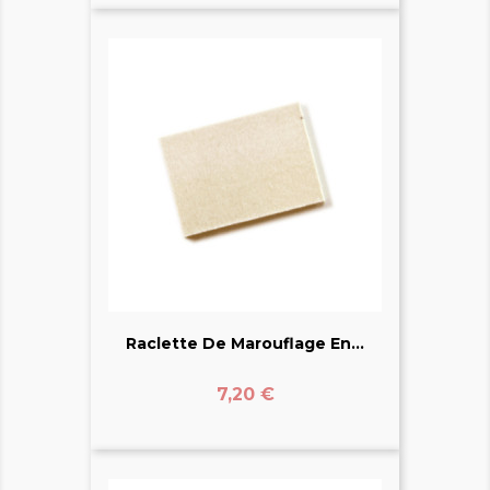
Raclette De Marouflage En...
Prix
7,20 €