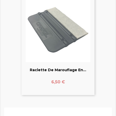
Raclette De Marouflage En...
Prix
6,50 €