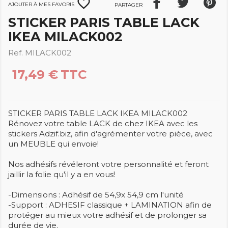
favorite_border
Ajouter à mes favoris
Partager
STICKER PARIS TABLE LACK
IKEA MILACK002
Ref. MILACK002
17,49 €
TTC
STICKER PARIS TABLE LACK IKEA MILACK002
Rénovez votre table LACK de chez IKEA avec les
stickers Adzif.biz, afin d'agrémenter votre pièce, avec
un MEUBLE qui envoie!
Nos adhésifs révéleront votre personnalité et feront
jaillir la folie qu'il y a en vous!
-Dimensions : Adhésif de 54,9x 54,9 cm l'unité
-Support : ADHESIF classique + LAMINATION afin de
protéger au mieux votre adhésif et de prolonger sa
durée de vie.