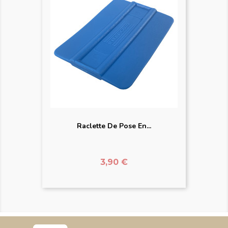
Raclette De Pose En...
Prix
3,90 €