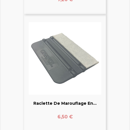
Raclette De Marouflage En...
Prix
6,50 €