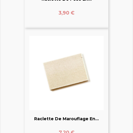
Prix
3,90 €
Raclette De Marouflage En...
Prix
7,20 €