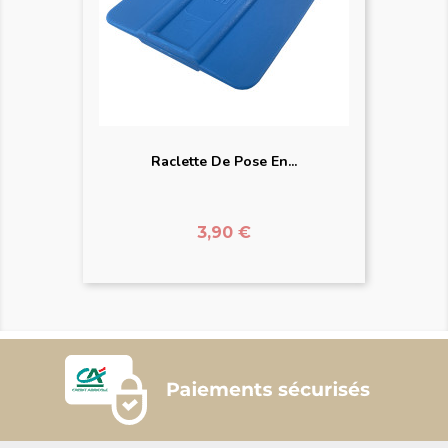
Raclette De Pose En...
Prix
3,90 €