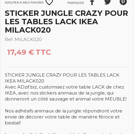
favorite_border
Ajouter à mes favoris
Partager
STICKER JUNGLE CRAZY POUR
LES TABLES LACK IKEA
MILACK020
Ref. MILACK020
17,49 €
TTC
STICKER JUNGLE CRAZY POUR LES TABLES LACK
IKEA MILACK020
Avec ADzif.biz, customisez votre table LACK de chez
IKEA, avec nos stickers animaux de la jungle, qui
donneront un côté sauvage et animal votre MEUBLE!
Nos adhésifs animaux de la jungle répondront votre
envie de décorer votre table de manière féroce et
bestial!