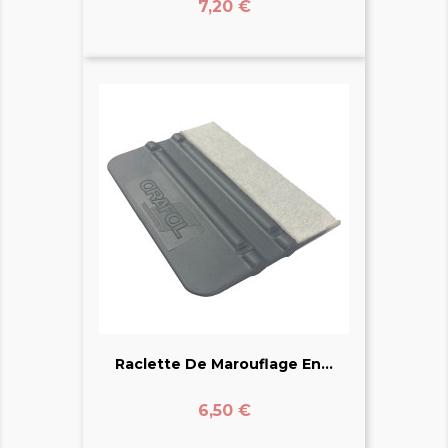
Prix
7,20 €
Raclette De Marouflage En...
Prix
6,50 €