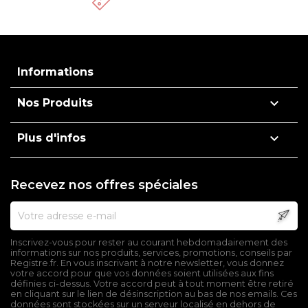
Informations

Nos Produits

Plus d'infos
Recevez nos offres spéciales
Inscrivez-vous pour rester au courant hebdomadairement des
informations sur nos produits, services, promotions, conseils par
Registre.fr. En vous inscrivant à notre newsletter, vous donnez
votre accord pour que vos données soient utilisées aux fins
définies ci-dessus. Votre accord peut à tout moment être retiré
en cliquant sur le lien de désinscription au bas de nos emails. Ces
données sont stockées sur un serveur localisé en dehors de