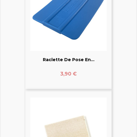
Raclette De Pose En...
Prix
3,90 €