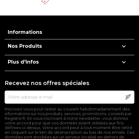
Informations

Nos Produits

Plus d'infos
Recevez nos offres spéciales
Inscrivez-vous pour rester au courant hebdomadairement des
informations sur nos produits, services, promotions, conseils par
Registre.fr. En vous inscrivant à notre newsletter, vous donnez
votre accord pour que vos données soient utilisées aux fins
définies ci-dessus. Votre accord peut à tout moment être retiré
en cliquant sur le lien de désinscription au bas de nos emails. Ces
données sont stockées sur un serveur localisé en dehors de