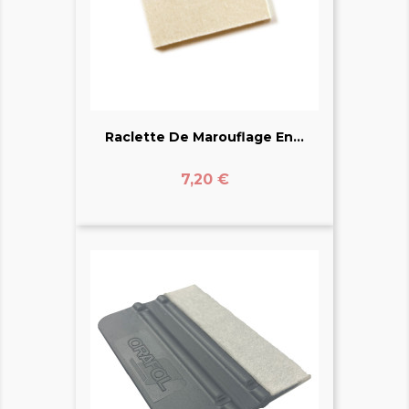
Raclette De Marouflage En...
Prix
7,20 €