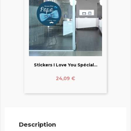
Stickers I Love You Spécial...
Prix
24,09 €
Description