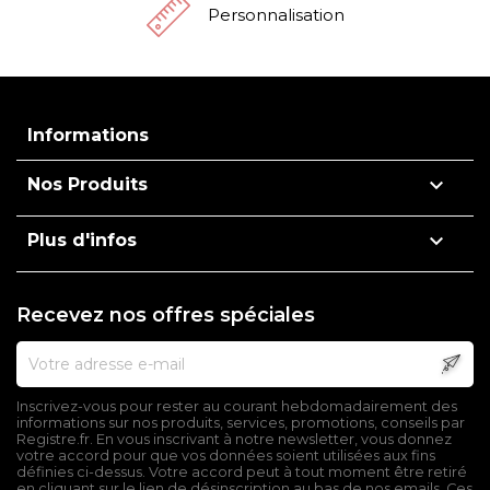
Personnalisation
Informations

Nos Produits

Plus d'infos
Recevez nos offres spéciales
Inscrivez-vous pour rester au courant hebdomadairement des
informations sur nos produits, services, promotions, conseils par
Registre.fr. En vous inscrivant à notre newsletter, vous donnez
votre accord pour que vos données soient utilisées aux fins
définies ci-dessus. Votre accord peut à tout moment être retiré
en cliquant sur le lien de désinscription au bas de nos emails. Ces