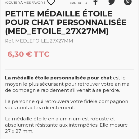
favorite_border
Ajouter à mes favoris
Partager
PETITE MÉDAILLE ÉTOILE
POUR CHAT PERSONNALISÉE
(MED_ETOILE_27X27MM)
Ref. MED_ETOILE_27X27MM
6,30 €
TTC
La médaille étoile
personnalisée
pour chat
est le
moyen le plus sécurisant pour retrouver votre animal
de compagnie rapidement s’il venait à se perdre.
La personne qui retrouvera votre fidèle compagnon
vous contactera directement.
La médaille étoile en aluminium est robuste et
absolument résistante aux intempéries. Elle mesure
27 x 27 mm.