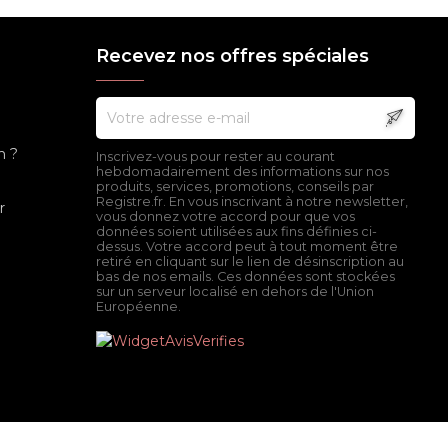
Recevez nos offres spéciales
n ?
Inscrivez-vous pour rester au courant
hebdomadairement des informations sur nos
produits, services, promotions, conseils par
Registre.fr. En vous inscrivant à notre newsletter,
r
vous donnez votre accord pour que vos
données soient utilisées aux fins définies ci-
dessus. Votre accord peut à tout moment être
retiré en cliquant sur le lien de désinscription au
bas de nos emails. Ces données sont stockées
sur un serveur localisé en dehors de l'Union
Européenne.