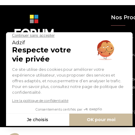
Nos Pro
> Relooker
> Habiller
con
tact
@
adz
if.biz
> Chouchou
> Egayer
> Décorer
ZI de Cantimpré Avenue de
> Customis
l'Europe CS60014
59400 CAMBRAI - FRANCE
> Personnal
> S'inspirer
Tél :
03 27 74 97 00
> Fêter
> Commerç