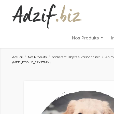
arrow_drop_down
Nos Produits
I
Accueil
Nos Produits
Stickers et Objets à Personnaliser
Anim
(MED_ETOILE_27X27MM)