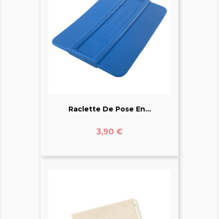
Raclette De Pose En...
Prix
3,90 €