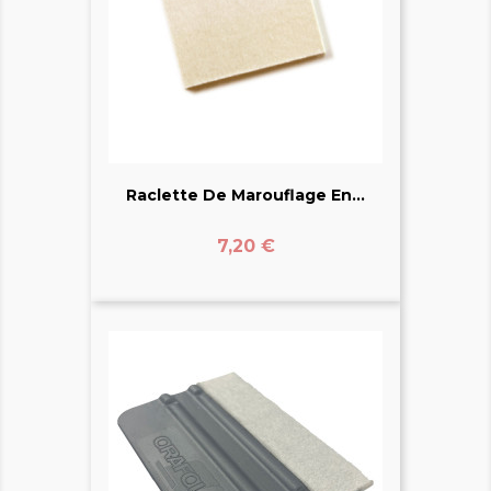
Raclette De Marouflage En...
Prix
7,20 €