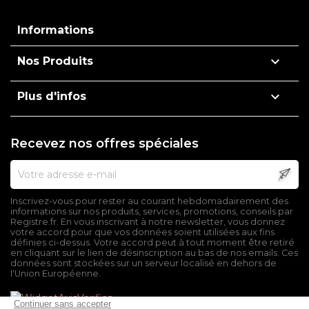
Informations

Nos Produits

Plus d'infos
Recevez nos offres spéciales
Inscrivez-vous pour rester au courant hebdomadairement des
informations sur nos produits, services, promotions, conseils par
Registre.fr. En vous inscrivant à notre newsletter, vous donnez
votre accord pour que vos données soient utilisées aux fins
définies ci-dessus. Votre accord peut à tout moment être retiré
en cliquant sur le lien de désinscription au bas de nos emails. Ces
données sont stockées sur un serveur localisé en dehors de
l'Union Européenne.