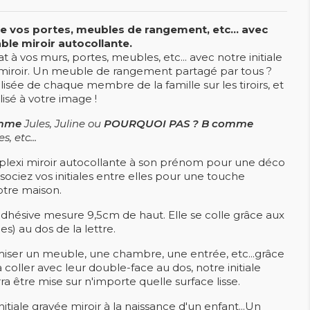
e vos portes, meubles de rangement, etc... avec
able miroir autocollante.
à vos murs, portes, meubles, etc... avec notre initiale
 miroir. Un meuble de rangement partagé par tous ?
lisée de chaque membre de la famille sur les tiroirs, et
isé à votre image !
omme
Jules, Juline ou
POURQUOI PAS ? B comme
, etc...
e plexi miroir autocollante à son prénom pour une déco
sociez vos initiales entre elles pour une touche
otre maison.
dhésive mesure 9,5cm de haut. Elle se colle grâce aux
es) au dos de la lettre.
omiser un meuble, une chambre, une entrée, etc...grâce
à coller avec leur double-face au dos, notre initiale
a être mise sur n'importe quelle surface lisse.
nitiale gravée miroir à la naissance d'un enfant...Un