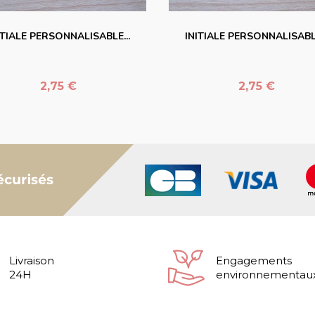
ITIALE PERSONNALISABLE...
INITIALE PERSONNALISABLE
Prix
Prix
2,75 €
2,75 €
Livraison
Engagements
24H
environnementau