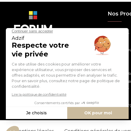
Nos Pro
> Relooker
> Habiller
con
tact
@
adz
if.biz
> Chouchou
> Egayer
> Décorer
ZI de Cantimpré Avenue de
> Customis
l'Europe CS60014
59400 CAMBRAI - FRANCE
> Personnal
> S'inspirer
Tél :
03 27 74 97 00
> Fêter
> Commerç