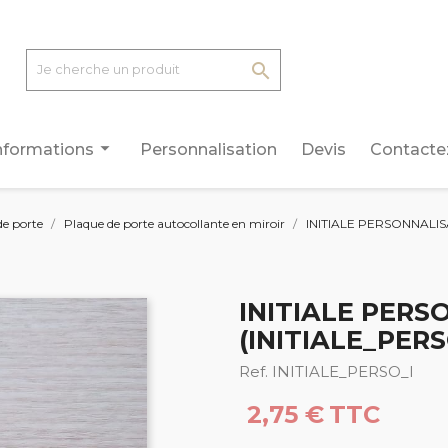

arrow_drop_down
nformations
Personnalisation
Devis
Contacte
de porte
Plaque de porte autocollante en miroir
INITIALE PERSONNALIS
INITIALE PERS
(INITIALE_PERS
Ref. INITIALE_PERSO_I
2,75 €
TTC