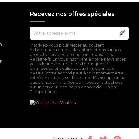
Recevez nos offres spéciales
n ?
Inscrivez-vous pour rester au courant
hebdomadairement des informations sur nos
produits, services, promotions, conseils par
Registre.fr. En vous inscrivant à notre newsletter,
r
vous donnez votre accord pour que vos
données soient utilisées aux fins définies ci-
dessus. Votre accord peut à tout moment être
retiré en cliquant sur le lien de désinscription au
bas de nos emails. Ces données sont stockées
sur un serveur localisé en dehors de l'Union
Européenne.
Facebook
Twitter
Pinter