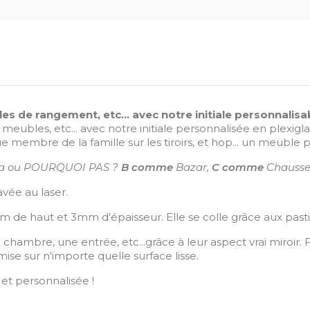
s de rangement, etc... avec notre initiale personnalisab
 meubles, etc... avec notre initiale personnalisée en plexi
e membre de la famille sur les tiroirs, et hop... un meuble 
lla ou POURQUOI PAS ?
B comme
Bazar,
C comme
Chaussett
avée au laser.
de haut et 3mm d'épaisseur. Elle se colle grâce aux pastill
hambre, une entrée, etc...grâce à leur aspect vrai miroir. F
mise sur n'importe quelle surface lisse.
et personnalisée !