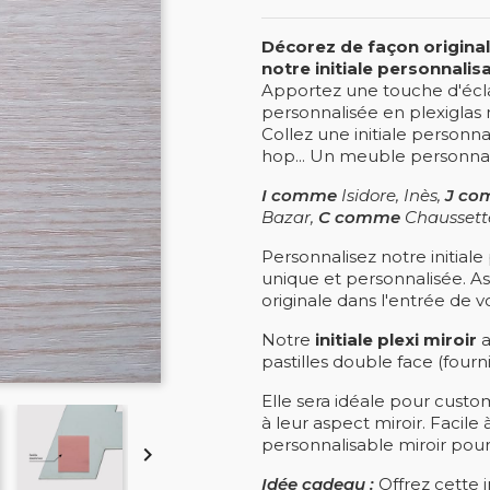
Décorez de façon original
notre initiale personnalis
Apportez une touche d'éclat 
personnalisée en plexiglas
Collez une initiale personna
hop... Un meuble personnal
I comme
Isidore, Inès,
J c
Bazar,
C comme
Chaussettes
Personnalisez notre initial
unique et personnalisée. As
originale dans l'entrée de v
Notre
initiale plexi miroir
a
pastilles double face (fourni
Elle sera idéale pour cust
à leur aspect miroir. Facile 
personnalisable miroir pourr

Idée cadeau :
Offrez cette i