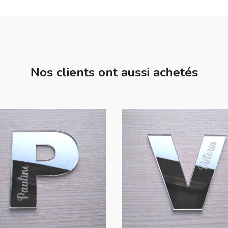
Nos clients ont aussi achetés
favorite_border
favorite_border