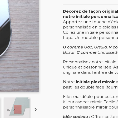
Décorez de façon original
notre initiale personnalis
Apportez une touche d'éclat 
personnalisée en plexiglas
Collez une initiale personna
hop... Un meuble personnal
U comme
Ugo, Ursula,
V c
Bazar,
C comme
Chaussettes
Personnalisez notre initial
unique et personnalisée. As
originale dans l'entrée de v
Notre
initiale plexi miroir
a
pastilles double face (fourni
Elle sera idéale pour cust
à leur aspect miroir. Facile 
personnalisable miroir pourr

Idée cadeau :
Offrez cette i