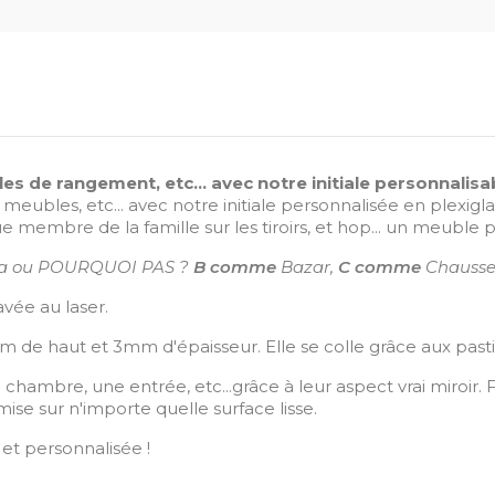
s de rangement, etc... avec notre initiale personnalisab
 meubles, etc... avec notre initiale personnalisée en plexi
e membre de la famille sur les tiroirs, et hop... un meuble 
lla ou POURQUOI PAS ?
B comme
Bazar,
C comme
Chaussett
avée au laser.
de haut et 3mm d'épaisseur. Elle se colle grâce aux pastill
hambre, une entrée, etc...grâce à leur aspect vrai miroir. F
mise sur n'importe quelle surface lisse.
et personnalisée !