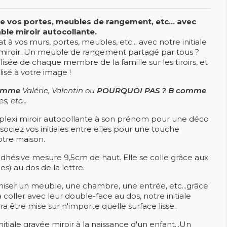
e vos portes, meubles de rangement, etc... avec
able miroir autocollante.
à vos murs, portes, meubles, etc... avec notre initiale
 miroir. Un meuble de rangement partagé par tous ?
lisée de chaque membre de la famille sur les tiroirs, et
isé à votre image !
omme
Valérie, Valentin ou
POURQUOI PAS ? B comme
, etc...
e plexi miroir autocollante à son prénom pour une déco
sociez vos initiales entre elles pour une touche
otre maison.
dhésive mesure 9,5cm de haut. Elle se colle grâce aux
es) au dos de la lettre.
omiser un meuble, une chambre, une entrée, etc...grâce
à coller avec leur double-face au dos, notre initiale
a être mise sur n'importe quelle surface lisse.
nitiale gravée miroir à la naissance d'un enfant...Un