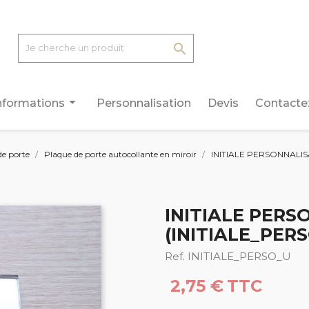

arrow_drop_down
nformations
Personnalisation
Devis
Contacte
de porte
Plaque de porte autocollante en miroir
INITIALE PERSONNALIS
INITIALE PERS
(INITIALE_PER
Ref. INITIALE_PERSO_U
2,75 €
TTC