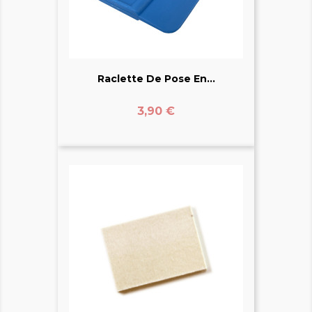
Raclette De Pose En...
Prix
3,90 €