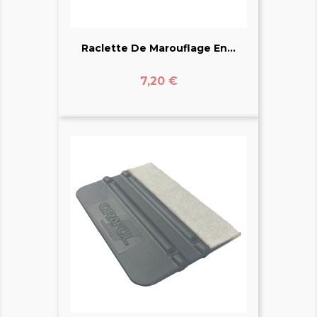
Raclette De Marouflage En...
Prix
7,20 €