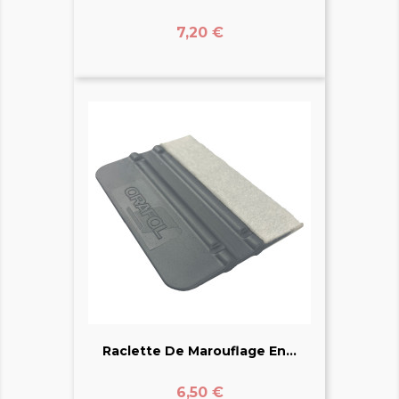
Prix
7,20 €
Raclette De Marouflage En...
Prix
6,50 €