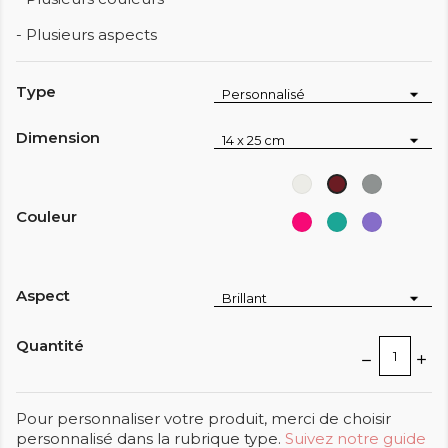
- Plusieurs aspects
Type
Dimension
Blanc
Gris
Rouge
moyen
pourpre
Couleur
Rose
Turquoise
Lavande
-
clair
pink
Aspect
Quantité
Pour personnaliser votre produit, merci de choisir
personnalisé dans la rubrique type.
Suivez notre guide