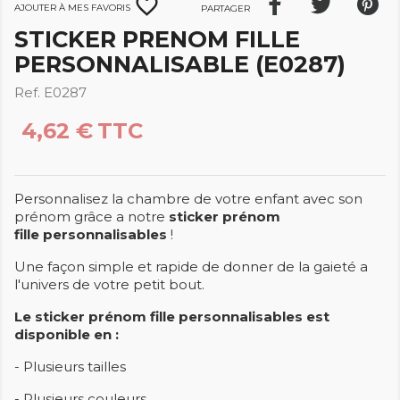
favorite_border
Ajouter à mes favoris
Partager
STICKER PRENOM FILLE
PERSONNALISABLE (E0287)
Ref. E0287
4,62 €
TTC
Personnalisez la chambre de votre enfant avec son
prénom grâce a notre
sticker prénom
fille
personnalisables
!
Une façon simple et rapide de donner de la gaieté a
l'univers de votre petit bout.
Le sticker prénom fille personnalisables est
disponible en :
- Plusieurs tailles
- Plusieurs couleurs