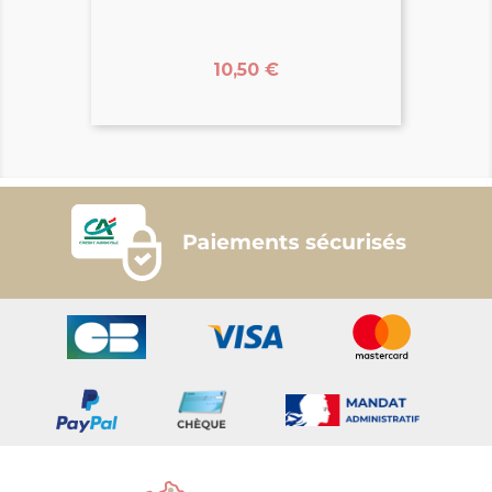
Prix
10,50 €