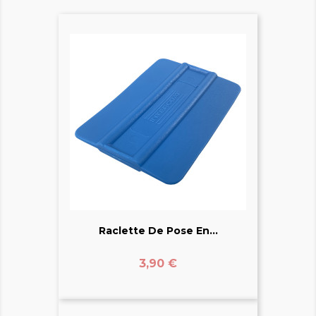
Raclette De Pose En...
Prix
3,90 €