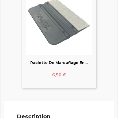
Raclette De Marouflage En...
Prix
6,50 €
Description