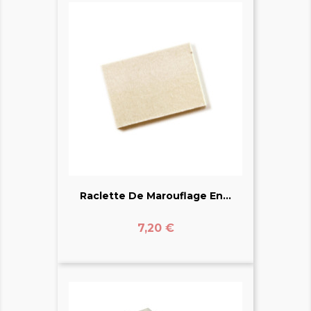
Raclette De Marouflage En...
Prix
7,20 €