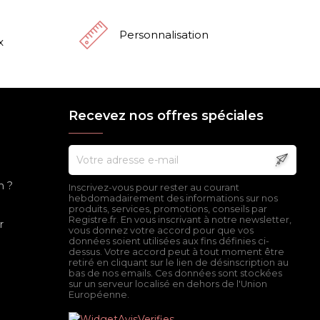
Personnalisation
x
Recevez nos offres spéciales
n ?
Inscrivez-vous pour rester au courant
hebdomadairement des informations sur nos
produits, services, promotions, conseils par
Registre.fr. En vous inscrivant à notre newsletter,
r
vous donnez votre accord pour que vos
données soient utilisées aux fins définies ci-
dessus. Votre accord peut à tout moment être
retiré en cliquant sur le lien de désinscription au
bas de nos emails. Ces données sont stockées
sur un serveur localisé en dehors de l'Union
Européenne.