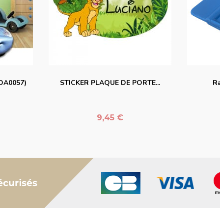
er
favorite_border
DA0057)
STICKER PLAQUE DE PORTE...
Ra
Prix
9,45 €