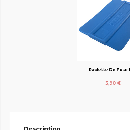
favorite_bord
Raclette De Pose E
Prix
3,90 €
Description