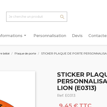

arrow_drop_down
nformations
Personnalisation
Devis
Contacte
e bébé
Plaque de porte
STICKER PLAQUE DE PORTE PERSONNALISAB
STICKER PLAQ
PERSONNALISA
LION (E0313)
Ref. E0313
9,45 €
TTC