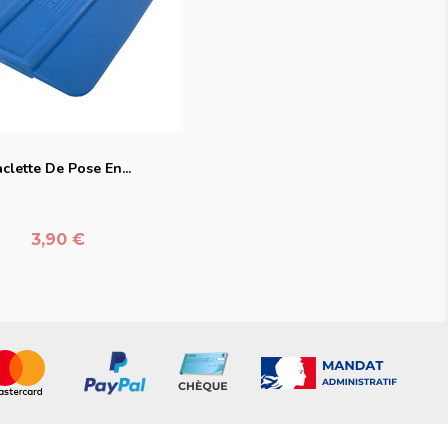
favorite_border
clette De Pose En...
Prix
3,90 €