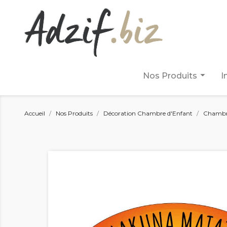
arrow_drop_down
Nos Produits
I
Accueil
Nos Produits
Décoration Chambre d'Enfant
Chambr