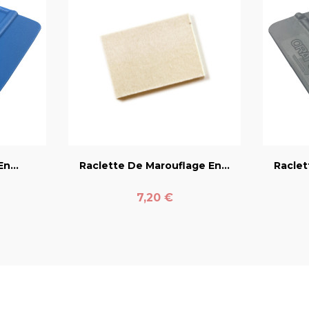
er
favorite_border
n...
Raclette De Marouflage En...
Raclet
Prix
7,20 €