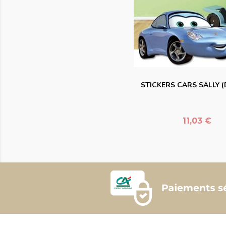
favorite_bord
STICKERS CARS SALLY (
Prix
11,03 €