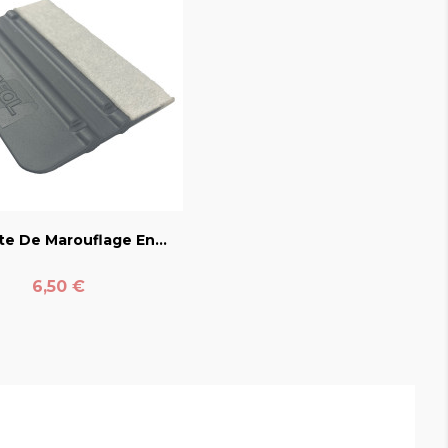
favorite_border
te De Marouflage En...
Prix
6,50 €