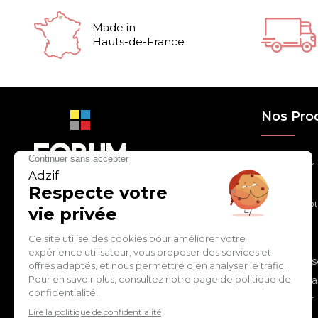
Made in
Hauts-de-France
Nos Pro
> Relooker
> Habiller
con
tact
@
adz
if.biz
> Chouchou
> Egayer
> Décorer
ZI de Cantimpré Avenue de
> Customis
l'Europe CS60014
59400 CAMBRAI - FRANCE
> Personnal
> S'inspirer
Tél :
03 27 74 97 00