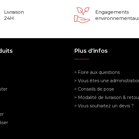
Livraison
Engagements
24H
environnementau
duits
Plus d'infos
> Foire aux questions
> Vous êtes une administratio
ter
> Conseils de pose
> Modalité de livraison & retou
> Vous souhaitez un devis ?
er
iser