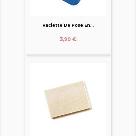
Raclette De Pose En...
Prix
3,90 €