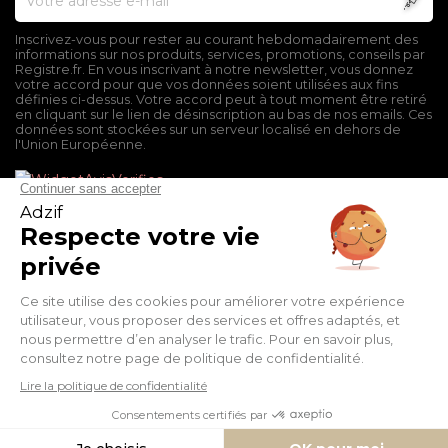
Inscrivez-vous pour rester au courant hebdomadairement des
informations sur nos produits, services, promotions, conseils par
Registre.fr. En vous inscrivant à notre newsletter, vous donnez
votre accord pour que vos données soient utilisées aux fins
définies ci-dessus. Votre accord peut à tout moment être retiré
en cliquant sur le lien de désinscription au bas de nos emails. Ces
données sont stockées sur un serveur localisé en dehors de
l'Union Européenne.
Mentions légales
Conditions générales de vente
Politique de confidentialité
Facebook
Twitter
Pinterest
Suivez-nous