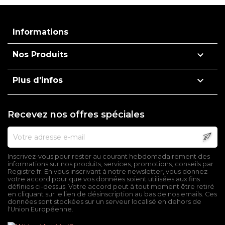
Informations

Nos Produits

Plus d'infos
Recevez nos offres spéciales
Inscrivez-vous pour rester au courant hebdomadairement des
informations sur nos produits, services, promotions, conseils par
Registre.fr. En vous inscrivant à notre newsletter, vous donnez
votre accord pour que vos données soient utilisées aux fins
définies ci-dessus. Votre accord peut à tout moment être retiré
en cliquant sur le lien de désinscription au bas de nos emails. Ces
données sont stockées sur un serveur localisé en dehors de
l'Union Européenne.