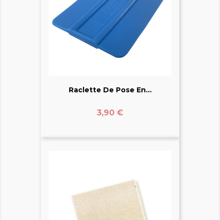
Raclette De Pose En...
Prix
3,90 €