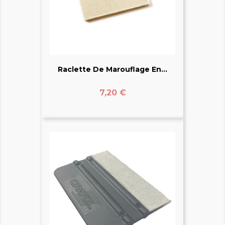
Raclette De Marouflage En...
Prix
7,20 €