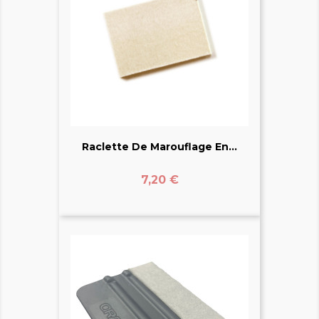
Raclette De Marouflage En...
Prix
7,20 €