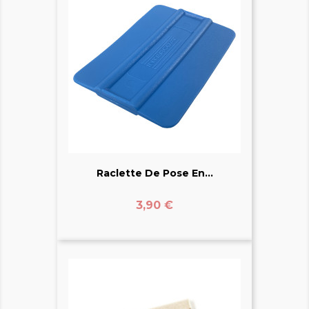
Raclette De Pose En...
Prix
3,90 €