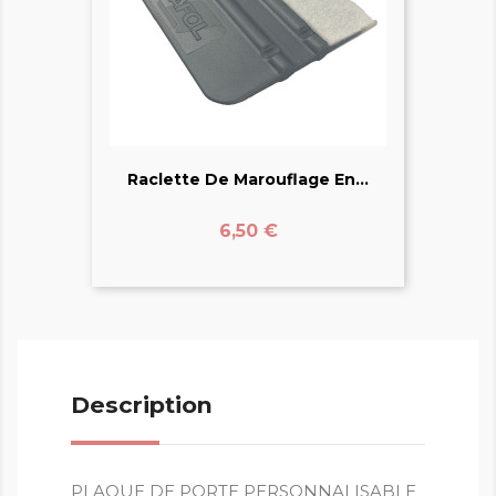
Raclette De Marouflage En...
Prix
6,50 €
Description
PLAQUE DE PORTE PERSONNALISABLE