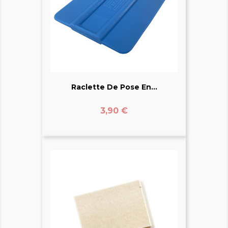
Raclette De Pose En...
Prix
3,90 €