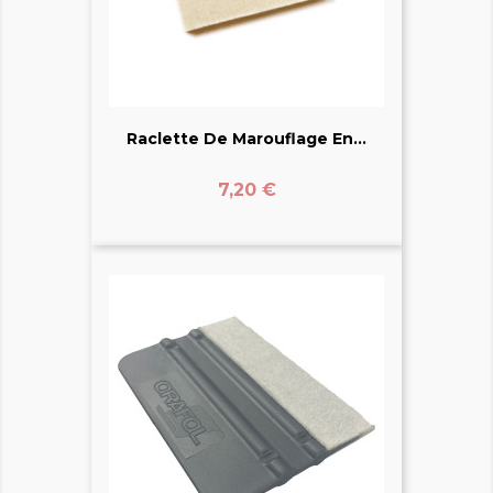
Raclette De Marouflage En...
Prix
7,20 €