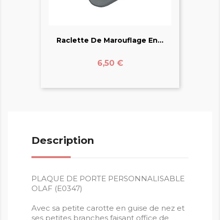
Raclette De Marouflage En...
Prix
6,50 €
Description
PLAQUE DE PORTE PERSONNALISABLE
OLAF (E0347)
Avec sa petite carotte en guise de nez et
ses petites branches faisant office de