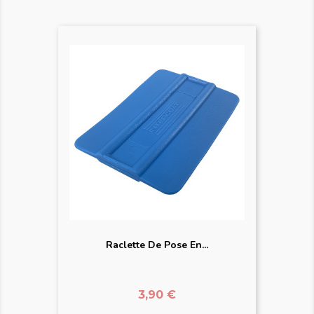
Raclette De Pose En...
Prix
3,90 €