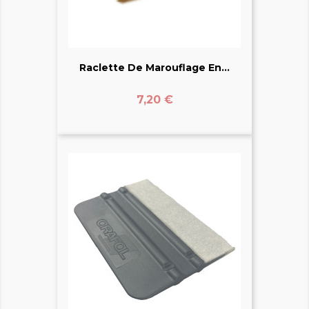
Raclette De Marouflage En...
Prix
7,20 €