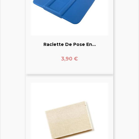
Raclette De Pose En...
Prix
3,90 €