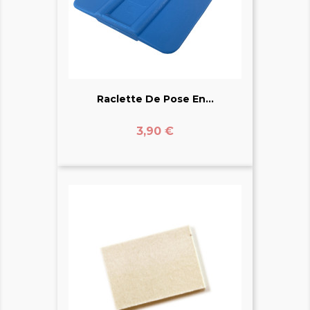
Raclette De Pose En...
Prix
3,90 €