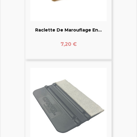
Raclette De Marouflage En...
Prix
7,20 €