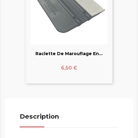
Raclette De Marouflage En...
Prix
6,50 €
Description