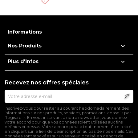
Informations

Nos Produits

Plus d'infos
Recevez nos offres spéciales
Inscrivez-vous pour rester au courant hebdomadairement des
informations sur nos produits, services, promotions, conseils par
Registre.fr. En vous inscrivant à notre newsletter, vous donnez
votre accord pour que vos données soient utilisées aux fins
définies ci-dessus. Votre accord peut à tout moment être retiré
en cliquant sur le lien de désinscription au bas de nos emails. Ces
données sont stockées sur un serveur localisé en dehors de