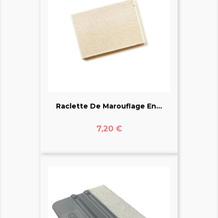
Raclette De Marouflage En...
Prix
7,20 €