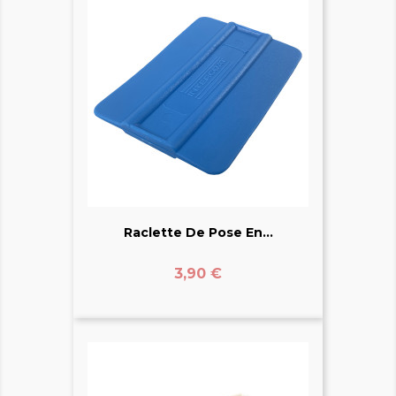
Raclette De Pose En...
Prix
3,90 €