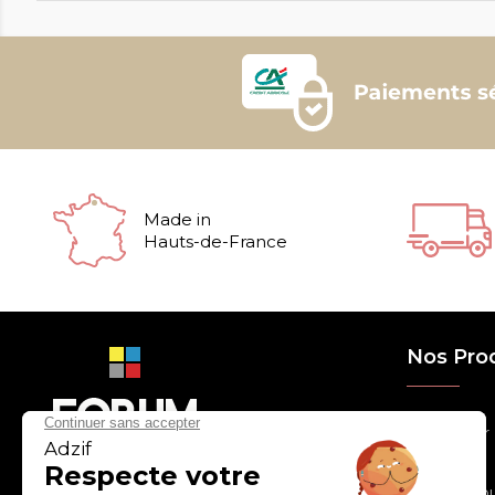
Made in
Hauts-de-France
Nos Pro
> Relooker
> Habiller
con
tact
@
adz
if.biz
> Chouchou