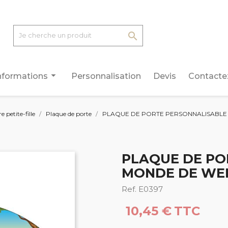

arrow_drop_down
nformations
Personnalisation
Devis
Contacte
petite-fille
Plaque de porte
PLAQUE DE PORTE PERSONNALISABLE 
PLAQUE DE PO
MONDE DE WEE
Ref. E0397
10,45 €
TTC