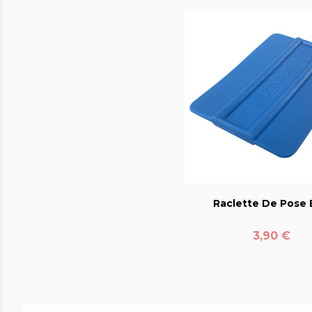
favorite_bord
Raclette De Pose E
Prix
3,90 €