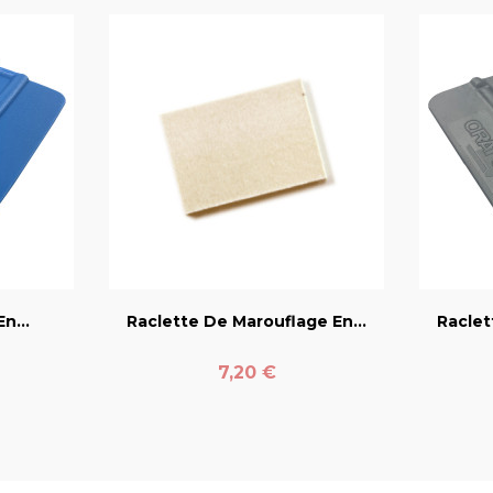
er
favorite_border
n...
Raclette De Marouflage En...
Raclet
Prix
7,20 €