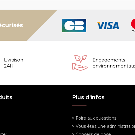
Livraison
Engagements
24H
environnementau
duits
Plus d'infos
> Foire aux questions
> Vous êtes une administratio
ter
> Conseils de pose