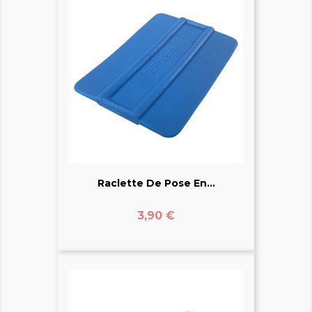
Raclette De Pose En...
Prix
3,90 €