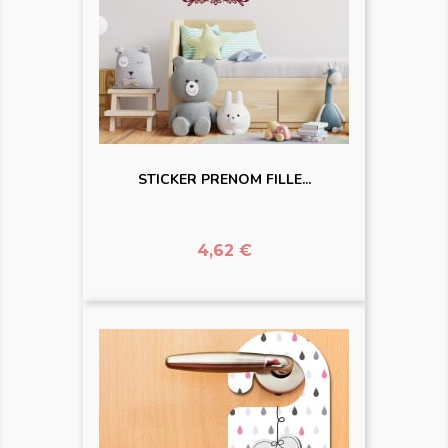
STICKER PRENOM FILLE...
Prix
4,62 €