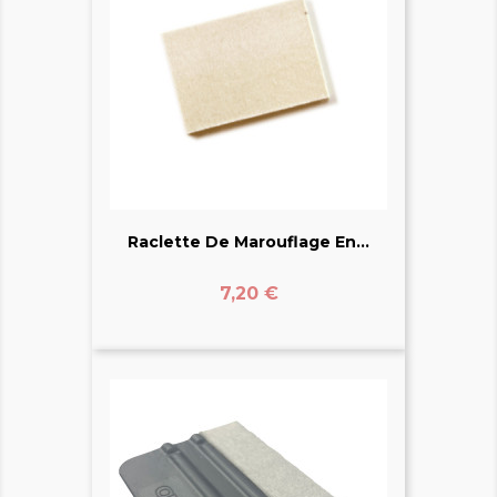
Raclette De Marouflage En...
Prix
7,20 €