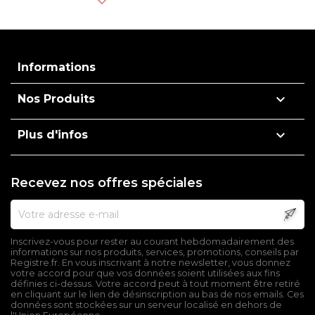
Informations

Nos Produits

Plus d'infos
Recevez nos offres spéciales
Inscrivez-vous pour rester au courant hebdomadairement des
informations sur nos produits, services, promotions, conseils par
Registre.fr. En vous inscrivant à notre newsletter, vous donnez
votre accord pour que vos données soient utilisées aux fins
définies ci-dessus. Votre accord peut à tout moment être retiré
en cliquant sur le lien de désinscription au bas de nos emails. Ces
données sont stockées sur un serveur localisé en dehors de