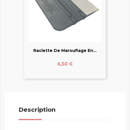
Raclette De Marouflage En...
Prix
6,50 €
Description