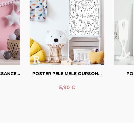
er
favorite_border
SANCE...
POSTER PELE MELE OURSON...
PO
Prix
5,90 €