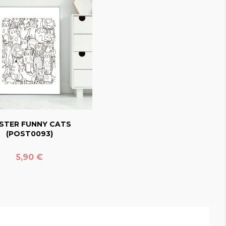
favorite_border
STER FUNNY CATS
(POST0093)
Prix
5,90 €