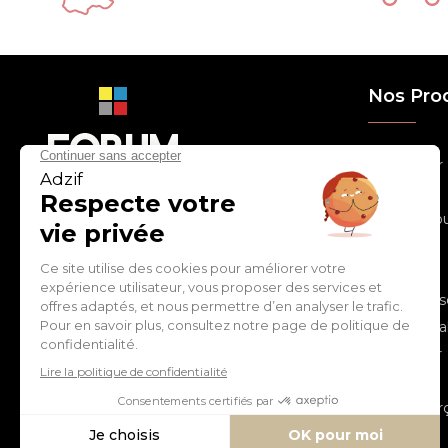
Nos Pro
> Relooker
> Habiller
con
tact
@
adz
if.biz
> Chouchou
> Egayer
> Décorer
ZI de Cantimpré Avenue de
> Customis
l'Europe CS60014
59400 CAMBRAI - FRANCE
> Personnal
> S'inspirer
Tél :
03 27 74 97 00
> Fêter
> Commerç