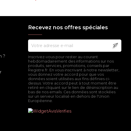
Recevez nos offres spéciales
n ?
Inscrivez-vous pour rester au courant
hebdomadairement des informations sur nos
produits, services, promotions, conseils par
Registre.fr. En vous inscrivant à notre newsletter,
r
vous donnez votre accord pour que vos
données soient utilisées aux fins définies ci-
dessus. Votre accord peut à tout moment être
retiré en cliquant sur le lien de désinscription au
bas de nos emails. Ces données sont stockées
sur un serveur localisé en dehors de l'Union
Européenne.