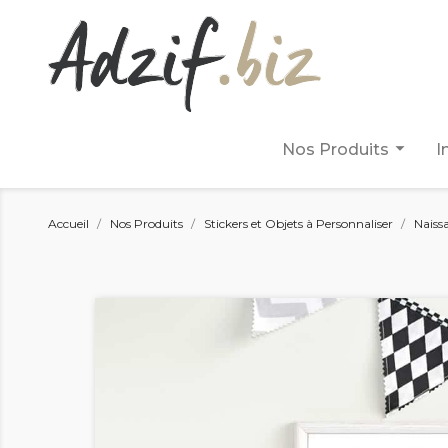
arrow_drop_down
Nos Produits
I
Accueil
Nos Produits
Stickers et Objets à Personnaliser
Naiss