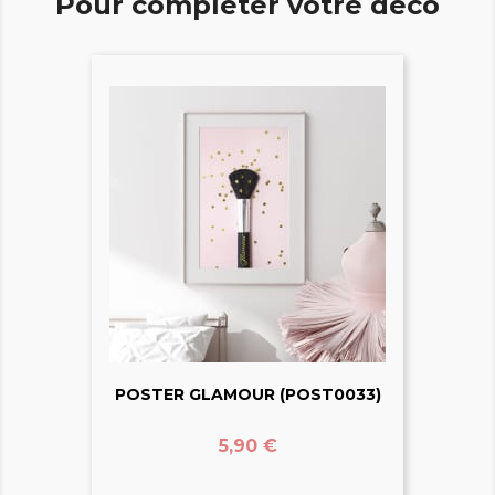
Pour compléter votre déco
POSTER GLAMOUR (POST0033)
Prix
5,90 €