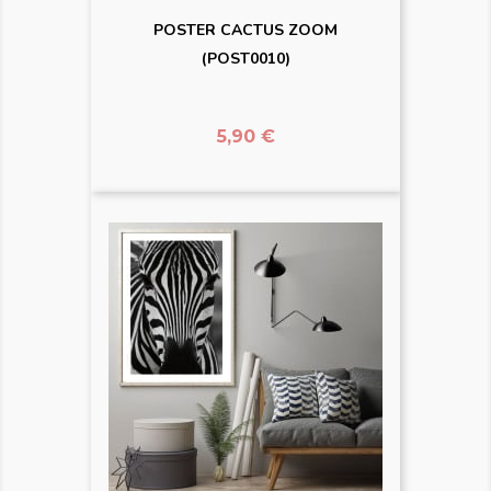
POSTER CACTUS ZOOM
(POST0010)
Prix
5,90 €