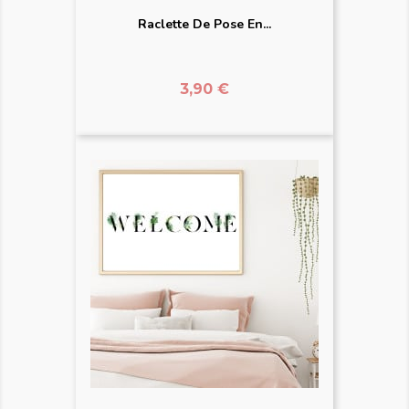
Raclette De Pose En...
Prix
3,90 €