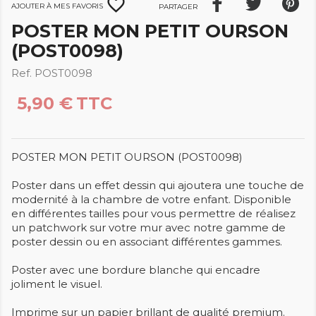
favorite_border
Ajouter à mes favoris
Partager
POSTER MON PETIT OURSON
(POST0098)
Ref. POST0098
5,90 €
TTC
POSTER MON PETIT OURSON (POST0098)
Poster dans un effet dessin qui ajoutera une touche de
modernité à la chambre de votre enfant. Disponible
en différentes tailles pour vous permettre de réalisez
un patchwork sur votre mur avec notre gamme de
poster dessin ou en associant différentes gammes.
Poster avec une bordure blanche qui encadre
joliment le visuel.
Imprime sur un papier brillant de qualité premium.