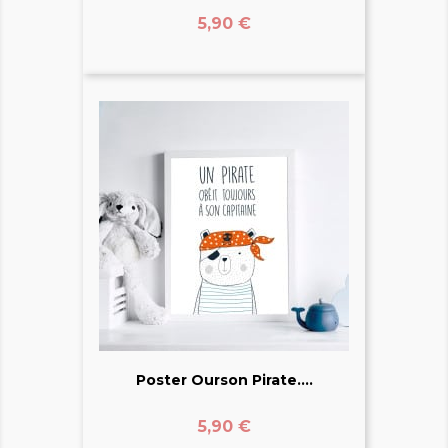
Prix
5,90 €
Poster Ourson Pirate....
Prix
5,90 €