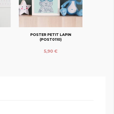
favorite_border
POSTER PETIT LAPIN
(POST0110)
Prix
5,90 €