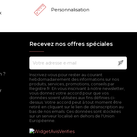
Personnalisation
x
Recevez nos offres spéciales
n ?
Inscrivez-vous pour rester au courant
hebdomadairement des informations sur nos
produits, services, promotions, conseils par
Registre.fr. En vous inscrivant à notre newsletter,
r
vous donnez votre accord pour que vos
données soient utilisées aux fins définies ci-
dessus. Votre accord peut à tout moment être
retiré en cliquant sur le lien de désinscription au
bas de nos emails. Ces données sont stockées
sur un serveur localisé en dehors de l'Union
Européenne.