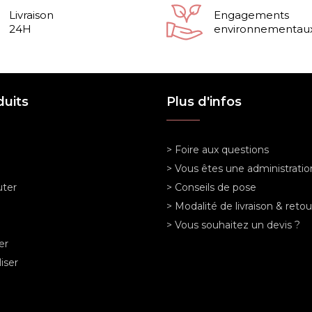
Livraison
Engagements
24H
environnementau
duits
Plus d'infos
> Foire aux questions
> Vous êtes une administratio
ter
> Conseils de pose
> Modalité de livraison & retou
> Vous souhaitez un devis ?
er
iser