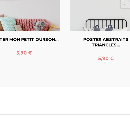
favorite_border
favorite_border
TER MON PETIT OURSON...
POSTER ABSTRAITS
TRIANGLES...
Prix
5,90 €
Prix
5,90 €