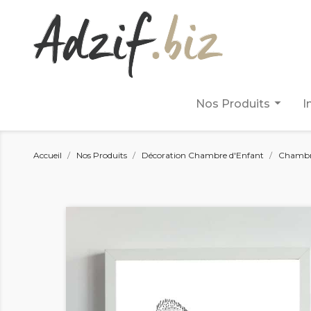
arrow_drop_down
Nos Produits
I
Accueil
Nos Produits
Décoration Chambre d'Enfant
Chambr