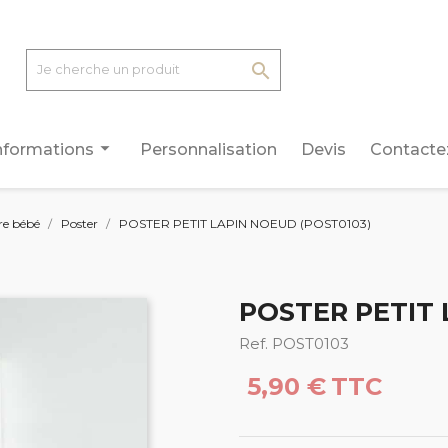

arrow_drop_down
nformations
Personnalisation
Devis
Contacte
e bébé
Poster
POSTER PETIT LAPIN NOEUD (POST0103)
POSTER PETIT 
Ref. POST0103
5,90 €
TTC