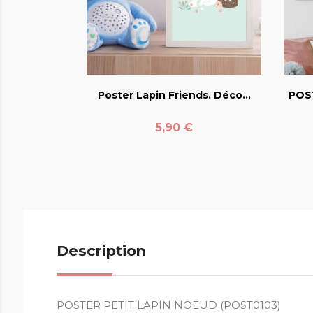
favorite_border
Poster Lapin Friends. Déco...
POS
Prix
5,90 €
Description
POSTER PETIT LAPIN NOEUD (POST0103)