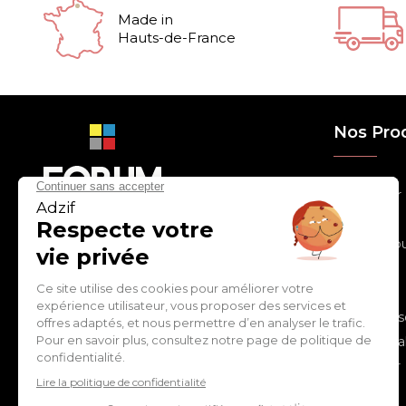
Made in
Hauts-de-France
Nos Pro
> Relooker
> Habiller
con
tact
@
adz
if.biz
> Chouchou
> Egayer
> Décorer
ZI de Cantimpré Avenue de
> Customis
l'Europe CS60014
59400 CAMBRAI - FRANCE
> Personnal
> S'inspirer
Tél :
03 27 74 97 00
> Fêter