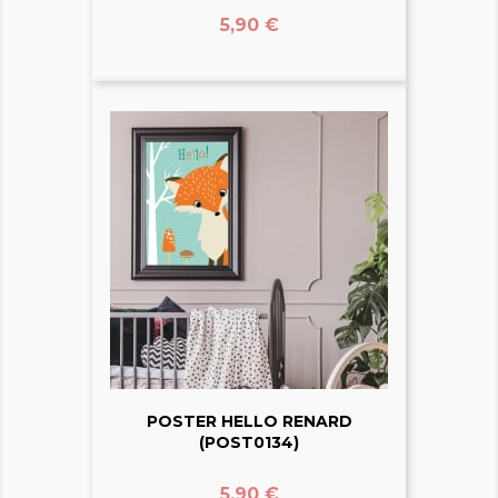
Prix
5,90 €
POSTER HELLO RENARD
(POST0134)
Prix
5,90 €