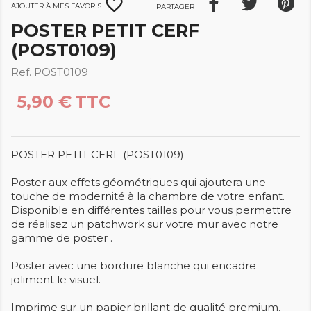
favorite_border
Ajouter à mes favoris
Partager
POSTER PETIT CERF
(POST0109)
Ref. POST0109
5,90 €
TTC
POSTER PETIT CERF (POST0109)
Poster aux effets géométriques qui ajoutera une
touche de modernité à la chambre de votre enfant.
Disponible en différentes tailles pour vous permettre
de réalisez un patchwork sur votre mur avec notre
gamme de poster .
Poster avec une bordure blanche qui encadre
joliment le visuel.
Imprime sur un papier brillant de qualité premium.