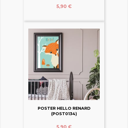
Prix
5,90 €
POSTER HELLO RENARD
(POST0134)
Prix
5,90 €