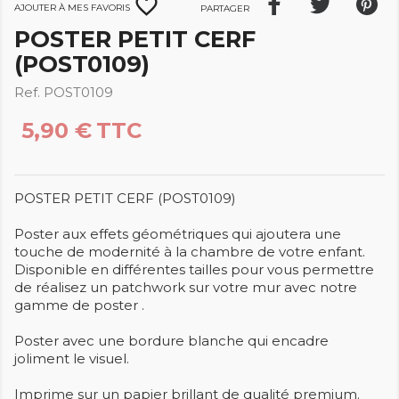
favorite_border
Ajouter à mes favoris
Partager
POSTER PETIT CERF
(POST0109)
Ref. POST0109
5,90 €
TTC
POSTER PETIT CERF (POST0109)
Poster aux effets géométriques qui ajoutera une
touche de modernité à la chambre de votre enfant.
Disponible en différentes tailles pour vous permettre
de réalisez un patchwork sur votre mur avec notre
gamme de poster .
Poster avec une bordure blanche qui encadre
joliment le visuel.
Imprime sur un papier brillant de qualité premium.