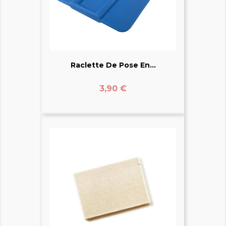
Raclette De Pose En...
Prix
3,90 €