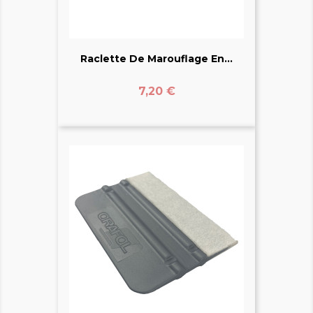
Raclette De Marouflage En...
Prix
7,20 €