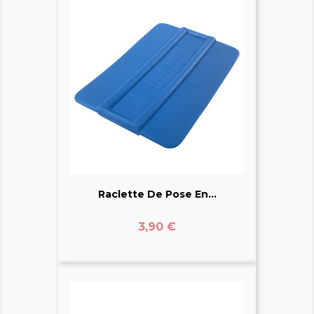
Raclette De Pose En...
Prix
3,90 €