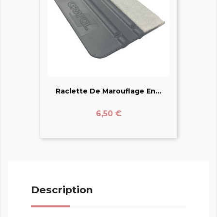
Raclette De Marouflage En...
Prix
6,50 €
Description