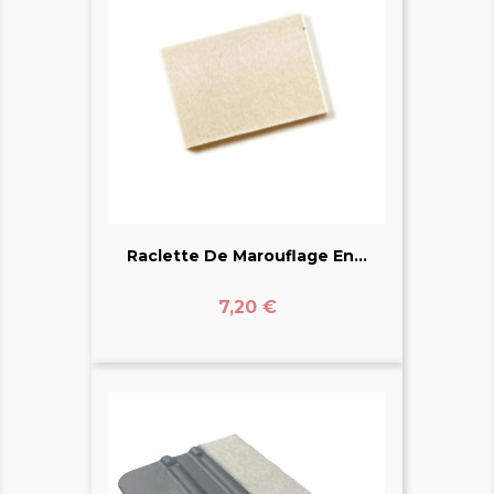
Raclette De Marouflage En...
Prix
7,20 €