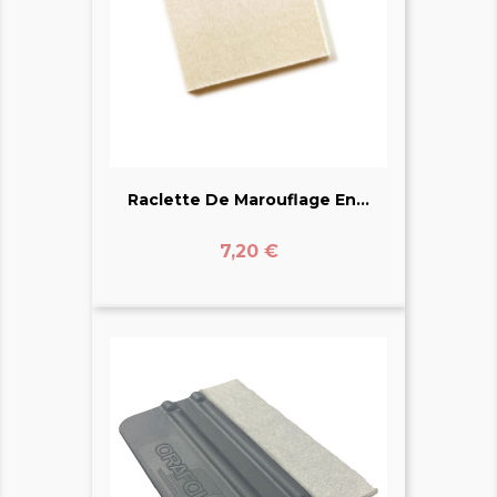
Raclette De Marouflage En...
Prix
7,20 €