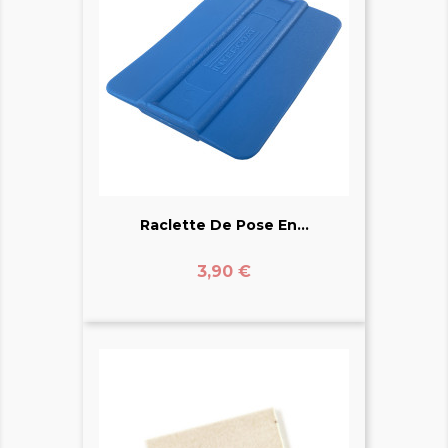
Raclette De Pose En...
Prix
3,90 €