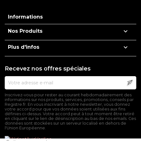
Informations

Nos Produits

Plus d'infos
Recevez nos offres spéciales
Inscrivez-vous pour rester au courant hebdomadairement des
informations sur nos produits, services, promotions, conseils par
Registre.fr. En vous inscrivant à notre newsletter, vous donnez
votre accord pour que vos données soient utilisées aux fins
définies ci-dessus. Votre accord peut à tout moment être retiré
en cliquant sur le lien de désinscription au bas de nos emails. Ces
données sont stockées sur un serveur localisé en dehors de
l'Union Européenne.