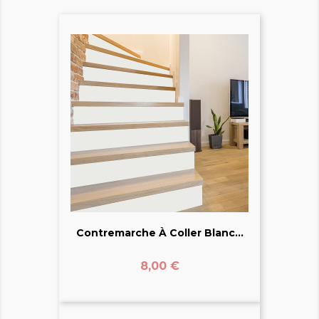
Contremarche À Coller Blanc...
Prix
8,00 €