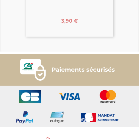
Prix
3,90 €